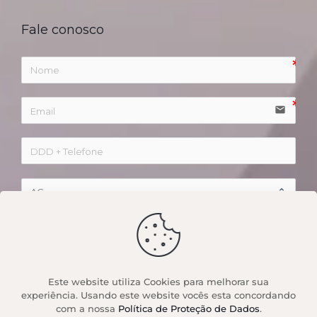
Fale conosco
email
Este website utiliza Cookies para melhorar sua
experiência. Usando este website vocês esta concordando
com a nossa
Política de Proteção de Dados
.