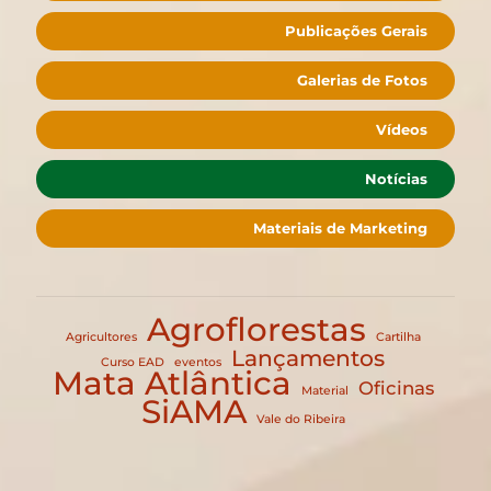
Publicações Gerais
Galerias de Fotos
Vídeos
Notícias
Materiais de Marketing
Agroflorestas
Agricultores
Cartilha
Lançamentos
Curso EAD
eventos
Mata Atlântica
Oficinas
Material
SiAMA
Vale do Ribeira