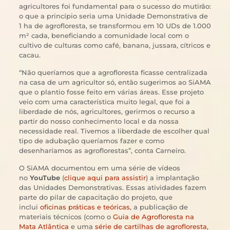
agricultores foi fundamental para o sucesso do mutirão:
o que a princípio seria uma Unidade Demonstrativa de
1 ha de agrofloresta, se transformou em 10 UDs de 1.000
m² cada, beneficiando a comunidade local com o
cultivo de culturas como café, banana, jussara, cítricos e
cacau.
“Não queríamos que a agrofloresta ficasse centralizada
na casa de um agricultor só, então sugerimos ao SiAMA
que o plantio fosse feito em várias áreas. Esse projeto
veio com uma característica muito legal, que foi a
liberdade de nós, agricultores, gerirmos o recurso a
partir do nosso conhecimento local e da nossa
necessidade real. Tivemos a liberdade de escolher qual
tipo de adubação queríamos fazer e como
desenharíamos as agroflorestas”, conta Carneiro.
O SiAMA documentou em uma série de vídeos
no
YouTube
(
clique aqui para assistir
) a implantação
das Unidades Demonstrativas. Essas atividades fazem
parte do pilar de capacitação do projeto, que
inclui
oficinas práticas e teóricas
, a publicação de
materiais técnicos (como o
Guia de Agrofloresta na
Mata Atlântica
e uma
série de cartilhas de agrofloresta
,