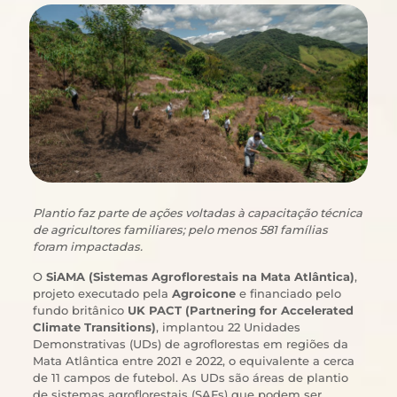
Plantio faz parte de ações voltadas à capacitação técnica
de agricultores familiares; pelo menos 581 famílias
foram impactadas.
O
SiAMA (Sistemas Agroflorestais na Mata Atlântica)
,
projeto executado pela
Agroicone
e financiado pelo
fundo britânico
UK PACT (Partnering for Accelerated
Climate Transitions)
, implantou 22 Unidades
Demonstrativas (UDs) de agroflorestas em regiões da
Mata Atlântica entre 2021 e 2022, o equivalente a cerca
de 11 campos de futebol. As UDs são áreas de plantio
de sistemas agroflorestais (SAFs) que podem ser