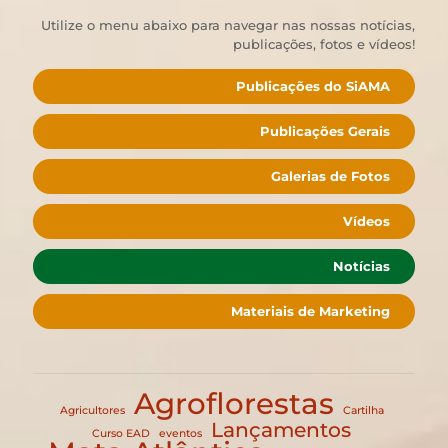
Utilize o menu abaixo para navegar nas nossas notícias,
publicações, fotos e vídeos!
Publicações do SiAMA
Publicações Gerais
Galerias de Fotos
Vídeos
Notícias
Materiais de Marketing
Agroflorestas
Agricultores
Cartilha
Lançamentos
Curso EAD
eventos