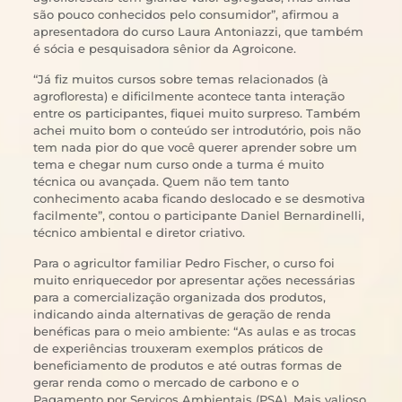
são pouco conhecidos pelo consumidor”, afirmou a
apresentadora do curso Laura Antoniazzi, que também
é sócia e pesquisadora sênior da Agroicone.
“Já fiz muitos cursos sobre temas relacionados (à
agrofloresta) e dificilmente acontece tanta interação
entre os participantes, fiquei muito surpreso. Também
achei muito bom o conteúdo ser introdutório, pois não
tem nada pior do que você querer aprender sobre um
tema e chegar num curso onde a turma é muito
técnica ou avançada. Quem não tem tanto
conhecimento acaba ficando deslocado e se desmotiva
facilmente”, contou o participante Daniel Bernardinelli,
técnico ambiental e diretor criativo.
Para o agricultor familiar Pedro Fischer, o curso foi
muito enriquecedor por apresentar ações necessárias
para a comercialização organizada dos produtos,
indicando ainda alternativas de geração de renda
benéficas para o meio ambiente: “As aulas e as trocas
de experiências trouxeram exemplos práticos de
beneficiamento de produtos e até outras formas de
gerar renda como o mercado de carbono e o
Pagamento por Serviços Ambientais (PSA). Mais valioso